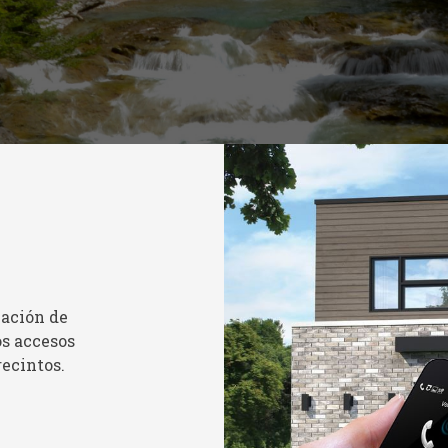
zación de
os accesos
recintos.