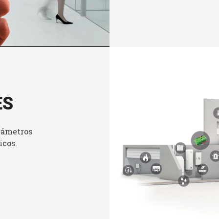
ES
rámetros
icos.