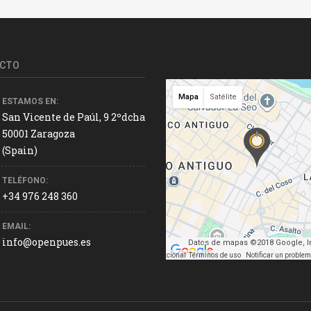
CTO
Mapa
Satélite
ESTAMOS EN:
San Vicente de Paúl, 9 2ºdcha
50001 Zaragoza
(Spain)
TELÉFONO:
+34 976 248 360
EMAIL:
info@openpues.es
Datos de mapas ©2018 Google, In
Datos de mapas ©2018 Google, Inst. Geogr. Nacional
Términos de uso
Notificar un proble