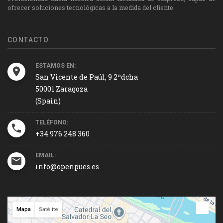
ofrecer soluciones tecnológicas a la medida del cliente.
CONTACTO
ESTAMOS EN:
San Vicente de Paúl, 9 2ºdcha
50001 Zaragoza
(Spain)
TELÉFONO:
+34 976 248 360
EMAIL:
info@openpues.es
Mapa
Satélite