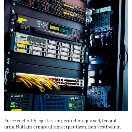
Fusce eget nibh egestas, imperdiet magna sed, feugiat
urna. Nullam ornare ullamcorper lacus, non vestibulum