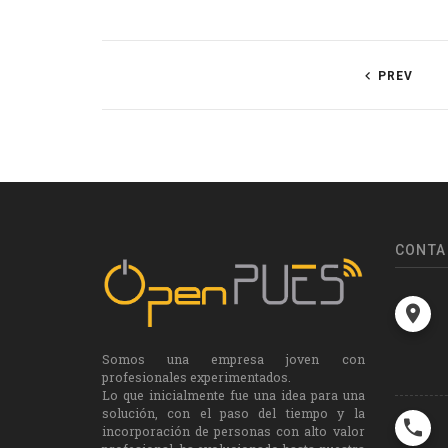
PREV
CONTA
Somos una empresa joven con
profesionales experimentados.
Lo que inicialmente fue una idea para una
solución, con el paso del tiempo y la
incorporación de personas con alto valor