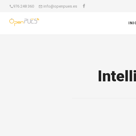
976 248 360
info@openpues.es
INI
Intel