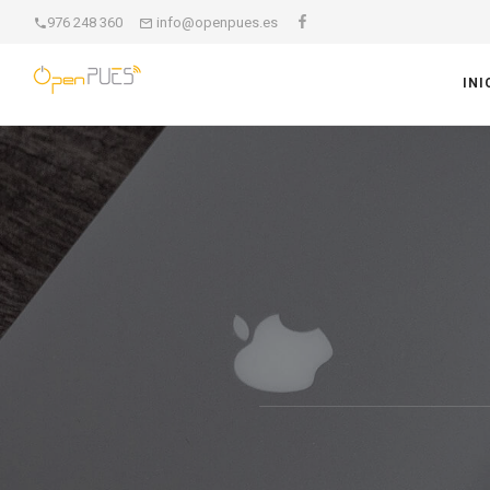
976 248 360
info@openpues.es
INI