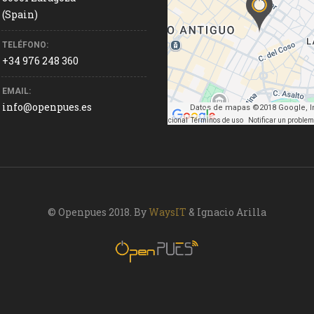
(Spain)
TELÉFONO:
+34 976 248 360
EMAIL:
info@openpues.es
Datos de mapas ©2018 Google, In
Datos de mapas ©2018 Google, Inst. Geogr. Nacional
Términos de uso
Notificar un proble
© Openpues 2018. By
WaysIT
& Ignacio Arilla