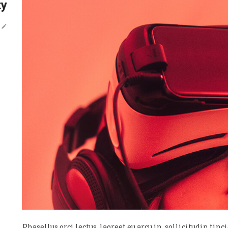
ty
Phasellus orci lectus, laoreet eu arcu in, sollicitudin ti