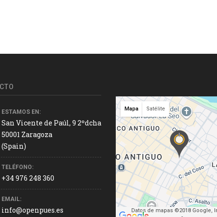
CTO
Mapa
Satélite
ESTAMOS EN:
San Vicente de Paúl, 9 2ºdcha
50001 Zaragoza
(Spain)
TELÉFONO:
+34 976 248 360
EMAIL:
info@openpues.es
Datos de mapas ©2018 Google, In