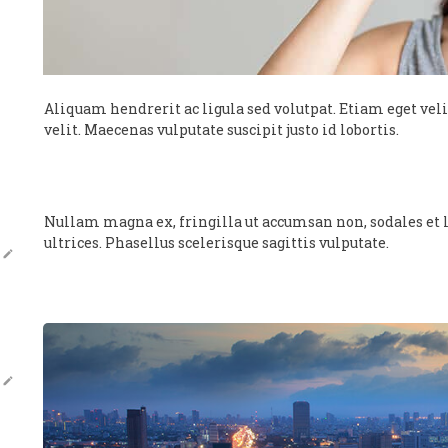
Aliquam hendrerit ac ligula sed volutpat. Etiam eget veli
velit. Maecenas vulputate suscipit justo id lobortis.
Nullam magna ex, fringilla ut accumsan non, sodales et li
ultrices. Phasellus scelerisque sagittis vulputate.