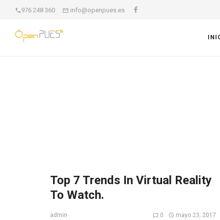
976 248 360
info@openpues.es
INI
Top 7 Trends In Virtual Reality
To Watch.
0
mayo 23, 2017
admin