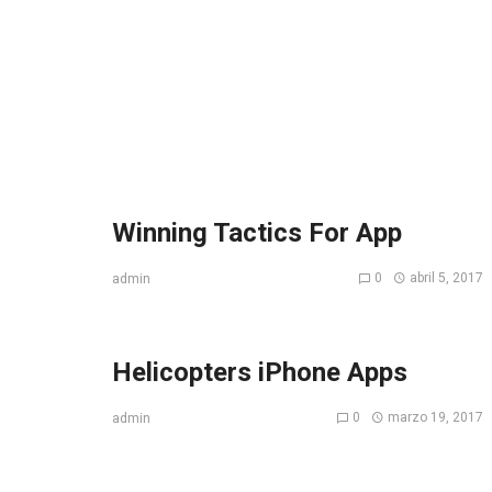
Winning Tactics For App
0
abril 5, 2017
admin
Helicopters iPhone Apps
0
marzo 19, 2017
admin