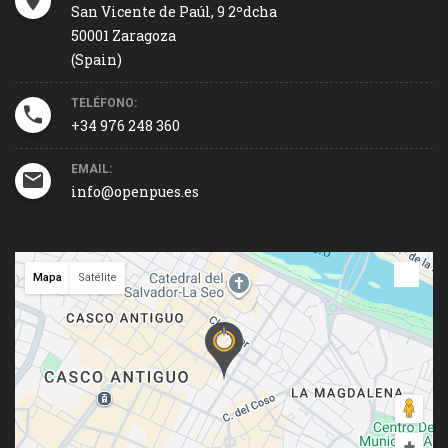
San Vicente de Paúl, 9 2ºdcha
50001 Zaragoza
(Spain)
TELÉFONO:
+34 976 248 360
EMAIL:
info@openpues.es
Mapa
Satélite