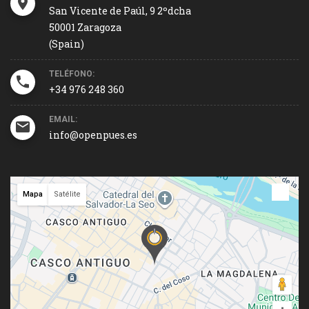
San Vicente de Paúl, 9 2ºdcha
50001 Zaragoza
(Spain)
TELÉFONO:
+34 976 248 360
EMAIL:
info@openpues.es
Mapa
Satélite