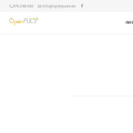
976 248 360
info@openpues.es
INI