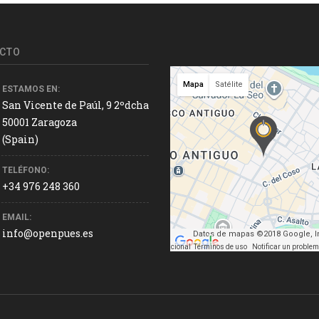
CTO
Mapa
Satélite
ESTAMOS EN:
San Vicente de Paúl, 9 2ºdcha
50001 Zaragoza
(Spain)
TELÉFONO:
+34 976 248 360
EMAIL:
info@openpues.es
Datos de mapas ©2018 Google, In
Datos de mapas ©2018 Google, Inst. Geogr. Nacional
Términos de uso
Notificar un proble